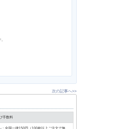
。

次の記事へ>>
び手数料
全国一律150円（100枚以上ご注文で無