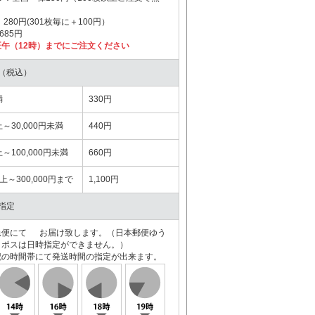
80円(301枚毎に＋100円）
85円
午（12時）までにご注文ください
（税込）
満
330円
上～30,000円未満
440円
上～100,000円未満
660円
以上～300,000円まで
1,100円
指定
急便にて お届け致します。（日本郵便ゆう
コポスは日時指定ができません。）
記の時間帯にて発送時間の指定が出来ます。