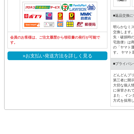
■返品交換に
明らかなミ
交換します。
失・破損時の
会員のお客様は、ご注文履歴から領収書の発行が可能で
宅急便）は
す。
の「ヤマト
す。 ヤマト
»お支払い発送方法を詳しく見る
■プライバシ
どんどんプ
第三者に開示
大切な個人
に保管され
また 、イン
方式を採用