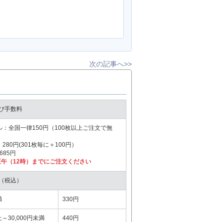
次の記事へ>>
び手数料
全国一律150円（100枚以上ご注文で無
80円(301枚毎に＋100円）
85円
午（12時）までにご注文ください
（税込）
満
330円
上～30,000円未満
440円