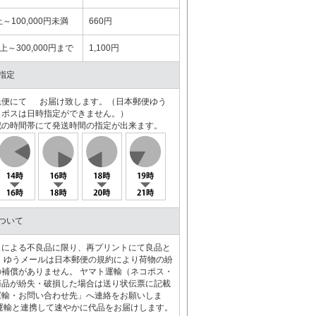
上～100,000円未満
660円
以上～300,000円まで
1,100円
指定
急便にて お届け致します。（日本郵便ゆう
コポスは日時指定ができません。）
記の時間帯にて発送時間の指定が出来ます。
ついて
スによる不良品に限り、再プリントにて良品と
 ゆうメールは日本郵便の規約により荷物の紛
補償がありません。 ヤマト運輸（ネコポス・
商品が紛失・破損した場合は送り状伝票に記載
運輸・お問い合わせ先」へ連絡をお願いしま
運輸と連携して速やかに代品をお届けします。