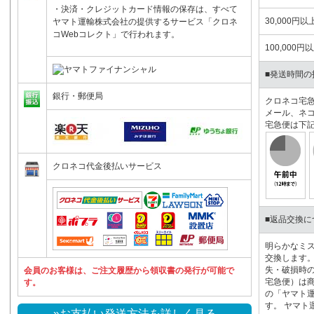
・決済・クレジットカード情報の保存は、すべて
30,000円以
ヤマト運輸株式会社の提供するサービス「クロネ
コWebコレクト」で行われます。
100,000円
■発送時間の
銀行・郵便局
クロネコ宅
メール、ネ
宅急便は下
クロネコ代金後払いサービス
■返品交換に
明らかなミ
交換します。
失・破損時の
会員のお客様は、ご注文履歴から領収書の発行が可能で
宅急便）は
す。
の「ヤマト
す。 ヤマト
»お支払い発送方法を詳しく見る