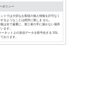
ーポリシー
リントでは大切なお客様の個人情報を許可なく
するようなことは絶対に致しま せん。
情報は全て厳重に、第三者の手に届かない場所
ています。
ターネット上の送信データを暗号化する SSL
しております。