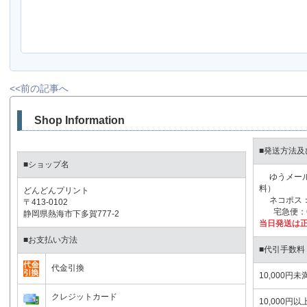
<<前の記事へ
Shop Information
■発送方法及
■ショップ名
ゆうメール：
料）
どんどんプリント
ネコポス：2
〒413-0102
宅急便：6
静岡県熱海市下多賀777-2
当日発送は正
■お支払い方法
■代引手数料
代金引換
10,000円未
クレジットカード
10,000円以