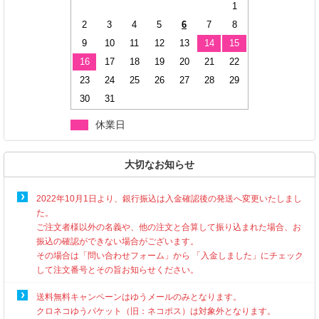
1
2
3
4
5
6
7
8
9
10
11
12
13
14
15
16
17
18
19
20
21
22
23
24
25
26
27
28
29
30
31
休業日
大切なお知らせ
2022年10月1日より、銀行振込は入金確認後の発送へ変更いたしまし
た。
ご注文者様以外の名義や、他の注文と合算して振り込まれた場合、お
振込の確認ができない場合がございます。
その場合は「問い合わせフォーム」から 「入金しました」にチェック
して注文番号とその旨お知らせください。
送料無料キャンペーンはゆうメールのみとなります。
クロネコゆうパケット（旧：ネコポス）は対象外となります。