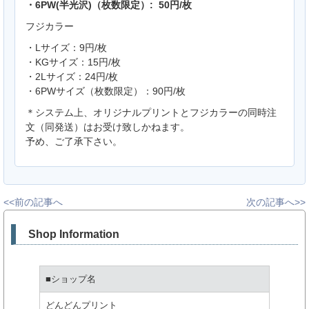
・6PW(半光沢)（枚数限定）: 50円/枚
フジカラー
・Lサイズ：9円/枚
・KGサイズ：15円/枚
・2Lサイズ：24円/枚
・6PWサイズ（枚数限定）：90円/枚
＊システム上、オリジナルプリントとフジカラーの同時注
文（同発送）はお受け致しかねます。
予め、ご了承下さい。
<<前の記事へ
次の記事へ>>
Shop Information
■ショップ名
どんどんプリント