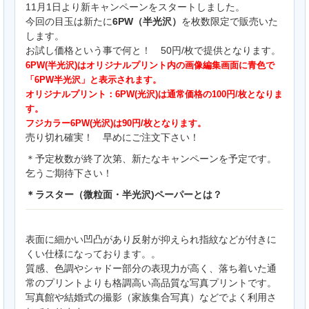
11月1日より新キャンペーンをスタートしました。
今回の目玉は新たに
6PW（半光沢）
を枚数限定で販売いた
します。
お試し価格という事で何と！ 50円/枚で提供となります。
6PW(半光沢)はオリジナルプリント内の画像編集画面に青色で
「6PW半光沢」と表示されます。
オリジナルプリント：6PW(光沢)は通常価格の100円/枚となりま
す。
フジカラー6PW(光沢)は90円/枚となります。
売り切れ確実！ 早めにご注文下さい！
＊予定枚数が終了次第、新たなキャンペーンを予定です。
乞うご期待下さい！
＊ラスター（微粒面・半光沢)ペーパーとは？
表面に細かい凹凸があり反射が抑えられ指紋などが付きに
くい仕様になっております。。
質感、色調やシャドー部分の表現力が高く、落ち着いた通
常のプリントよりも格調高い高品質な写真プリントです。
写真館や結婚式の撮影（家族集合写真）などでよく利用さ