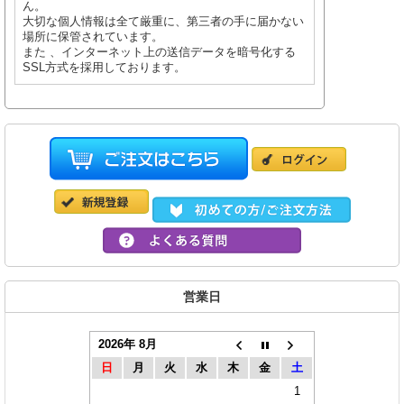
ん。
大切な個人情報は全て厳重に、第三者の手に届かない
場所に保管されています。
また 、インターネット上の送信データを暗号化する
SSL方式を採用しております。
営業日
2026年 8月
日
月
火
水
木
金
土
1