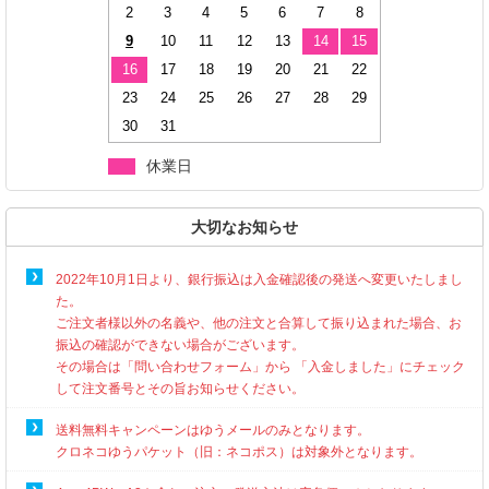
2
3
4
5
6
7
8
9
10
11
12
13
14
15
16
17
18
19
20
21
22
23
24
25
26
27
28
29
30
31
休業日
大切なお知らせ
2022年10月1日より、銀行振込は入金確認後の発送へ変更いたしまし
た。
ご注文者様以外の名義や、他の注文と合算して振り込まれた場合、お
振込の確認ができない場合がございます。
その場合は「問い合わせフォーム」から 「入金しました」にチェック
して注文番号とその旨お知らせください。
送料無料キャンペーンはゆうメールのみとなります。
クロネコゆうパケット（旧：ネコポス）は対象外となります。