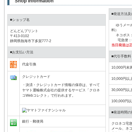
Shop Information
■発送方法及
■ショップ名
ゆうメール：
料）
どんどんプリント
ネコポス：2
〒413-0102
宅急便：6
静岡県熱海市下多賀777-2
当日発送は正
■お支払い方法
■代引手数料
代金引換
10,000円未
クレジットカード
10,000円以
・決済・クレジットカード情報の保存は、すべて
30,000円以
ヤマト運輸株式会社の提供するサービス「クロネ
コWebコレクト」で行われます。
100,000円
■発送時間の
銀行・郵便局
クロネコ宅
メール、ネ