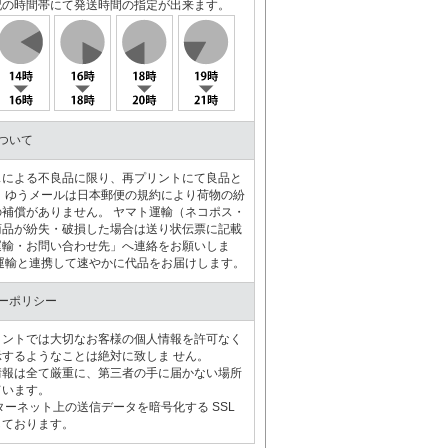
記の時間帯にて発送時間の指定が出来ます。
ついて
スによる不良品に限り、再プリントにて良品と
 ゆうメールは日本郵便の規約により荷物の紛
補償がありません。 ヤマト運輸（ネコポス・
商品が紛失・破損した場合は送り状伝票に記載
運輸・お問い合わせ先」へ連絡をお願いしま
運輸と連携して速やかに代品をお届けします。
ーポリシー
リントでは大切なお客様の個人情報を許可なく
するようなことは絶対に致しま せん。
情報は全て厳重に、第三者の手に届かない場所
ています。
ターネット上の送信データを暗号化する SSL
しております。