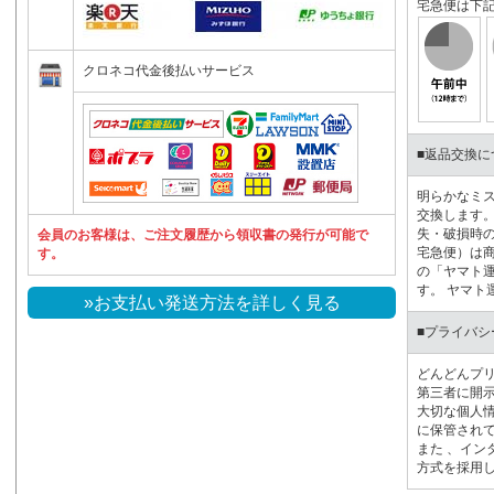
宅急便は下
クロネコ代金後払いサービス
■返品交換に
明らかなミ
交換します。
失・破損時の
会員のお客様は、ご注文履歴から領収書の発行が可能で
宅急便）は
す。
の「ヤマト
す。 ヤマト
»お支払い発送方法を詳しく見る
■プライバシ
どんどんプ
第三者に開示
大切な個人
に保管され
また 、イン
方式を採用