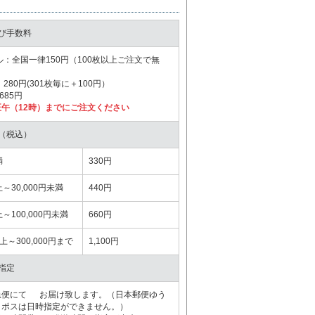
び手数料
全国一律150円（100枚以上ご注文で無
80円(301枚毎に＋100円）
85円
午（12時）までにご注文ください
（税込）
満
330円
上～30,000円未満
440円
上～100,000円未満
660円
以上～300,000円まで
1,100円
指定
急便にて お届け致します。（日本郵便ゆう
コポスは日時指定ができません。）