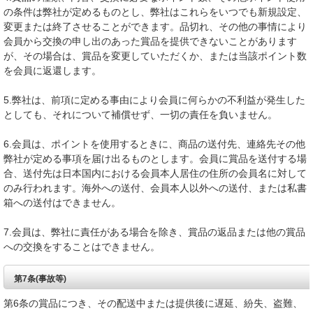
の条件は弊社が定めるものとし、弊社はこれらをいつでも新規設定、
変更または終了させることができます。品切れ、その他の事情により
会員から交換の申し出のあった賞品を提供できないことがあります
が、その場合は、賞品を変更していただくか、または当該ポイント数
を会員に返還します。
5.弊社は、前項に定める事由により会員に何らかの不利益が発生した
としても、それについて補償せず、一切の責任を負いません。
6.会員は、ポイントを使用するときに、商品の送付先、連絡先その他
弊社が定める事項を届け出るものとします。会員に賞品を送付する場
合、送付先は日本国内における会員本人居住の住所の会員名に対して
のみ行われます。海外への送付、会員本人以外への送付、または私書
箱への送付はできません。
7.会員は、弊社に責任がある場合を除き、賞品の返品または他の賞品
への交換をすることはできません。
第7条(事故等)
第6条の賞品につき、その配送中または提供後に遅延、紛失、盗難、